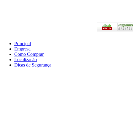
Pagam
Principal
Empresa
Preços válidos somente 
Como Comprar
Em caso de divergência,
Localização
Compras.
Dicas de Segurança
Atendimento Telefônico
as 18:00hs
E-mail: a2l-epi@hotma