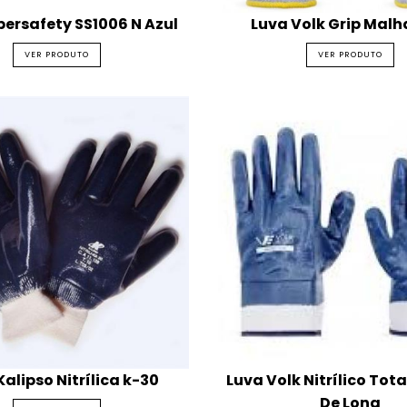
persafety SS1006 N Azul
Luva Volk Grip Malh
VER PRODUTO
VER PRODUTO
Kalipso Nitrílica k-30
Luva Volk Nitrílico Tota
De Lona