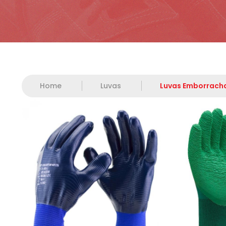
Home
Luvas
Luvas Emborrach