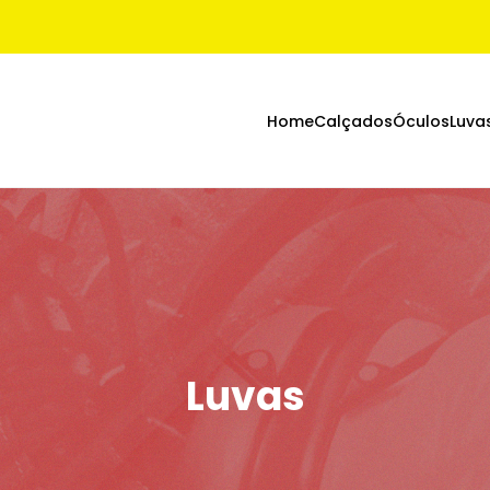
Home
Calçados
Óculos
Luva
Luvas