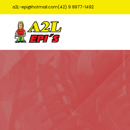
a2L-epi@hotmail.com
(42) 9 9977-1492