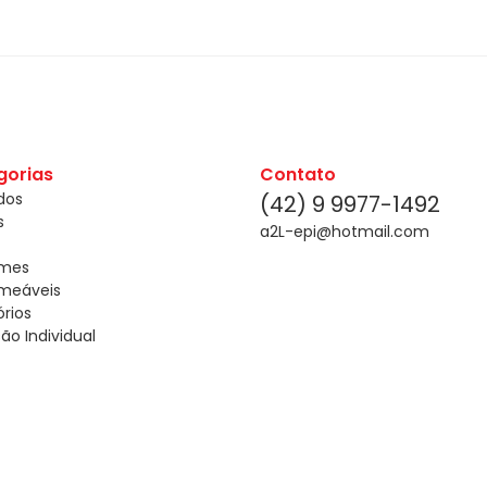
gorias
Contato
dos
(42) 9 9977-1492
s
a2L-epi@hotmail.com
rmes
meáveis
rios
ão Individual