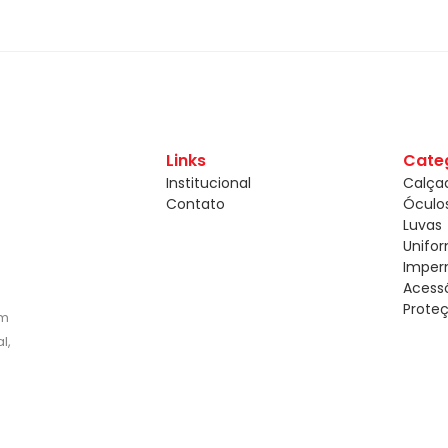
Links
Cate
Institucional
Calça
Contato
Óculo
Luvas
Unifo
Imper
Acessó
Proteç
om
l,
e