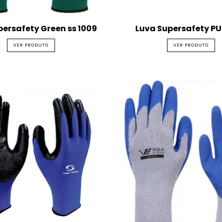
persafety Green ss 1009
Luva Supersafety PU
VER PRODUTO
VER PRODUTO