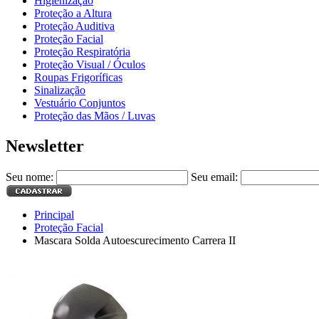
Higienização
Proteção a Altura
Proteção Auditiva
Proteção Facial
Proteção Respiratória
Proteção Visual / Óculos
Roupas Frigoríficas
Sinalização
Vestuário Conjuntos
Proteção das Mãos / Luvas
Newsletter
Seu nome:
Seu email:
Principal
Proteção Facial
Mascara Solda Autoescurecimento Carrera II