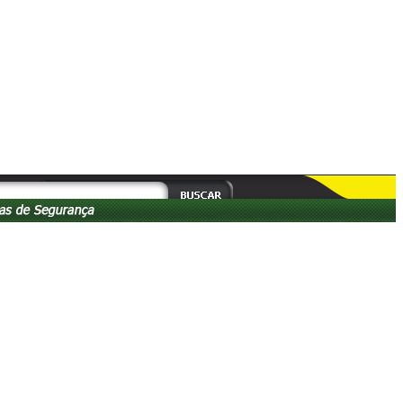
4-2112
s às 18:00hs