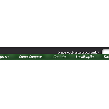
Atendimento via fone
(42) 322
de segunda à sexta das 09:00h