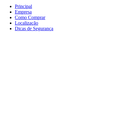
Principal
Empresa
Preços válidos somente 
Como Comprar
Em caso de divergência,
Localização
Compras.
Dicas de Segurança
Atendimento Telefônico
as 18:00hs
E-mail: a2l-epi@hotma