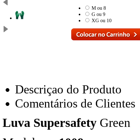
M ou 8
G ou 9
XG ou 10
Descriçao do Produto
Comentários de Clientes
Luva Supersafety
Green