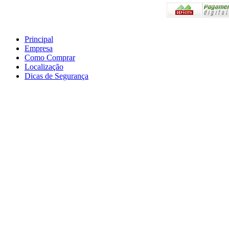
Principal
Empresa
Preços válidos somente 
Como Comprar
Em caso de divergência,
Localização
Compras.
Dicas de Segurança
Atendimento Telefônico
as 18:00hs
E-mail: a2l-epi@hotma