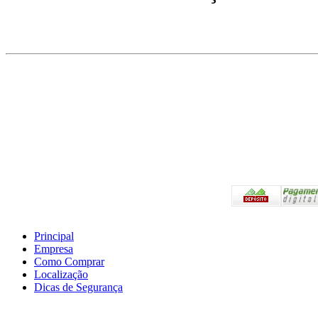
Pagam
Principal
Empresa
Preços válidos somente 
Como Comprar
Em caso de divergência,
Localização
Compras.
Dicas de Segurança