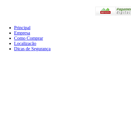
Principal
Empresa
Preços válidos somente 
Como Comprar
Em caso de divergência,
Localização
Compras.
Dicas de Segurança
Atendimento Telefônico
as 18:00hs
E-mail: a2l-epi@hotma