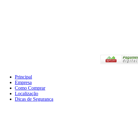
Pagam
Principal
Empresa
Preços válidos somente 
Como Comprar
Em caso de divergência,
Localização
Compras.
Dicas de Segurança
Atendimento Telefônico
as 18:00hs
E-mail: a2l-epi@hotma