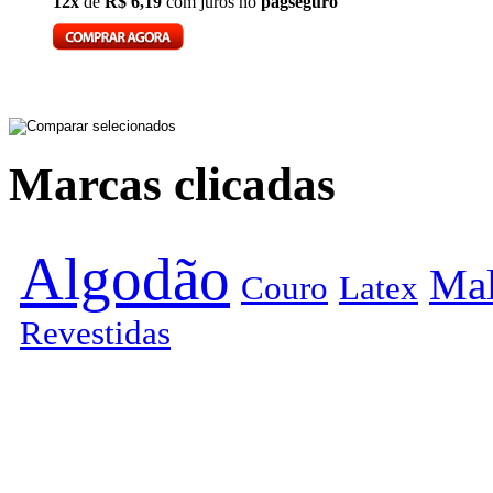
12x
de
R$ 6,19
com juros no
pagseguro
Marcas clicadas
Algodão
Mal
Couro
Latex
Revestidas