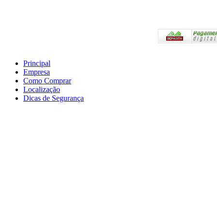
Pagam
Principal
Empresa
Preços válidos somente 
Como Comprar
Em caso de divergência,
Localização
Compras.
Dicas de Segurança
Atendimento Telefônico
as 18:00hs
E-mail: a2l-epi@hotma