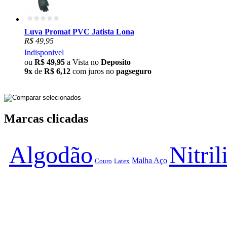
Luva Promat PVC Jatista Lona
R$ 49,95
Indisponivel
ou
R$ 49,95
a Vista no
Deposito
9x
de
R$ 6,12
com juros no
pagseguro
Marcas clicadas
Algodão
Nitril
Malha Aço
Couro
Latex