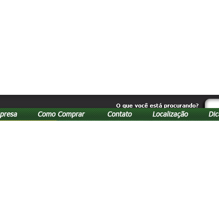
Atendimento via fone
(42) 322
de segunda à sexta das 09:00h