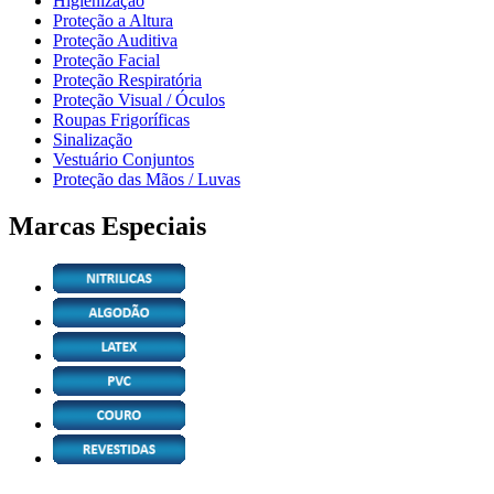
Higienização
Proteção a Altura
Proteção Auditiva
Proteção Facial
Proteção Respiratória
Proteção Visual / Óculos
Roupas Frigoríficas
Sinalização
Vestuário Conjuntos
Proteção das Mãos / Luvas
Marcas Especiais