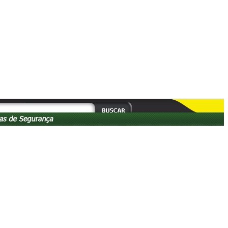
4-2112
s às 18:00hs