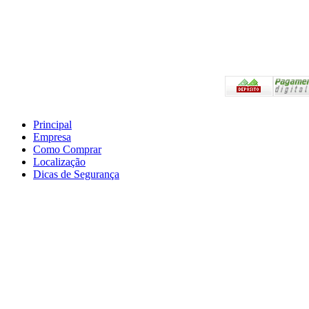
Pagam
Principal
Empresa
Preços válidos somente 
Como Comprar
Em caso de divergência,
Localização
Compras.
Dicas de Segurança
Atendimento Telefônico
as 18:00hs
E-mail: a2l-epi@hotma